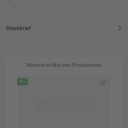
Steckbrief
Weitere Artikel des Produzenten
Produktgalerie überspringen
Bio
B