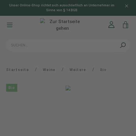
Unser Online-Shop richtet sich ausschließlich an Unternehmer im
alt springen
Sinne von § 14 BGB
/
/
/
Startseite
Weine
Weitere
Bio
Bio