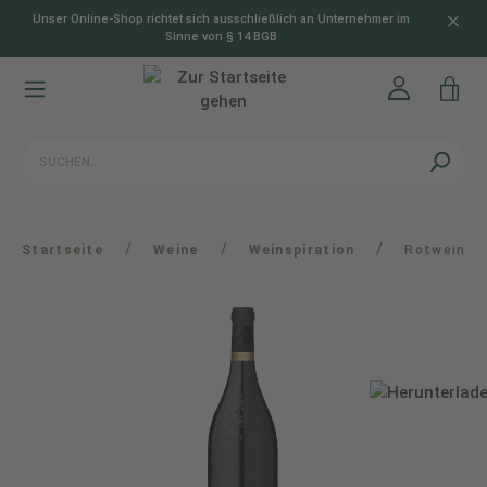
Unser Online-Shop richtet sich ausschließlich an Unternehmer im
alt springen
Sinne von § 14 BGB
/
/
/
Startseite
Weine
Weinspiration
Rotwein