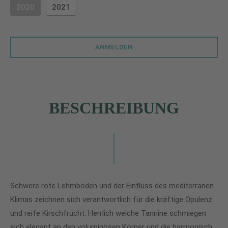
2020
2021
(DIESE OPTION IST ZURZEIT NICHT VERFÜGBAR.)
ANMELDEN
BESCHREIBUNG
Schwere rote Lehmböden und der Einfluss des mediterranen
Klimas zeichnen sich verantwortlich für die kräftige Opulenz
und reife Kirschfrucht. Herrlich weiche Tannine schmiegen
sich elegant an den voluminösen Körper und die harmonisch