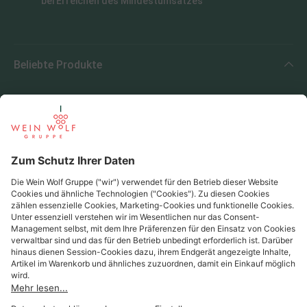
bei Erreichen des Mindestumsatzes
Beliebte Produkte
Beliebte Regionen
Beliebte Produzenten
Wein Wolf
Wein Wolf GmbH
Königswinterer Str. 552 - 53227 Bonn
0228 44 96-0
info@weinwolf.de