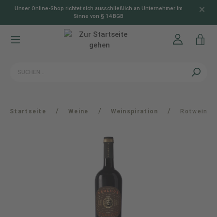
Unser Online-Shop richtet sich ausschließlich an Unternehmer im
alt springen
Sinne von § 14 BGB
/
/
/
Startseite
Weine
Weinspiration
Rotwein