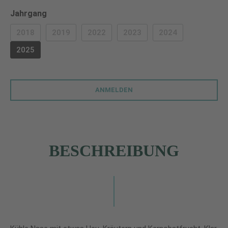
auswählen
Jahrgang
2018
2019
2022
2023
2024
(DIESE OPTION IST ZURZEIT NICHT VERFÜGBAR.)
(DIESE OPTION IST ZURZEIT NICHT VERFÜGBAR.)
(DIESE OPTION IST ZURZEIT NICHT VERF
(DIESE OPTION IST ZURZEIT 
(DIESE OPTION IS
2025
ANMELDEN
BESCHREIBUNG