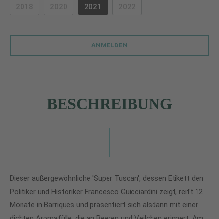
2018
2020
2021
2022
(DIESE OPTION IST ZURZEIT NICHT VERFÜGBAR.)
(DIESE OPTION IST ZURZEIT NICHT VERFÜGBAR.)
(DIESE OPTION IST ZURZEIT 
ANMELDEN
BESCHREIBUNG
Dieser außergewöhnliche 'Super Tuscan', dessen Etikett den
Politiker und Historiker Francesco Guicciardini zeigt, reift 12
Monate in Barriques und präsentiert sich alsdann mit einer
dichten Aromafülle, die an Beeren und Veilchen erinnert. Am