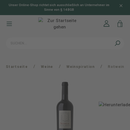
Unser Online-Shop richtet sich ausschließlich an Unternehmer im
alt springen
Sinne von § 14 BGB
/
/
/
Startseite
Weine
Weinspiration
Rotwein