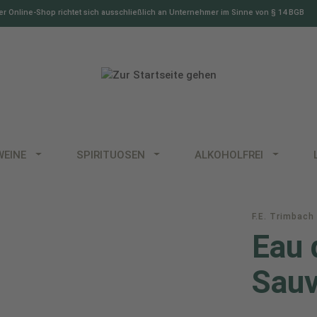
r Online-Shop richtet sich ausschließlich an Unternehmer im Sinne von § 14 BGB
WEINE
SPIRITUOSEN
ALKOHOLFREI
F.E. Trimbach
Eau 
Sauv