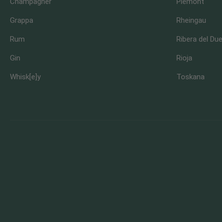
Champagner
Piemont
Grappa
Rheingau
Rum
Ribera del Du
Gin
Rioja
Whisk[e]y
Toskana