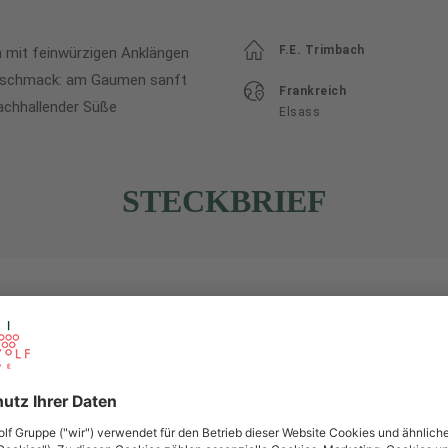
F.E. Trimbach
 mit feinwürzigen Anklängen
Geschmack: am Gaumen sanft
Frankreich
nachhallender Süße
Elsass
STECKBRIEF
Frankreich
Elsass