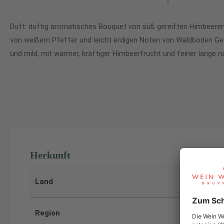
Duft: duftig aromatisches Bouquet von süß gereiften Himbeeren
von weißem Pfeffer und leicht erdigen Noten von Waldboden 
und mild, mit warmer, kräftiger Himbeerfrucht und feiner lange 
Herkunft
Land
Region