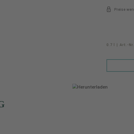
Preise wer
0.7 l
|
Art.-Nr
G