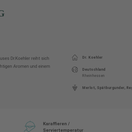
G
Dr. Koehler
ses Dr.Koehler reiht sich
ruchtigen Aromen und einem
Deutschland
Rheinhessen
Merlot, Spätburgunder, Re
Karaffieren /
Serviertemperatur