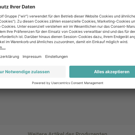
Rosé
Merlot, Spätburgunder, Regent
Weitere Artikel des Produzenten