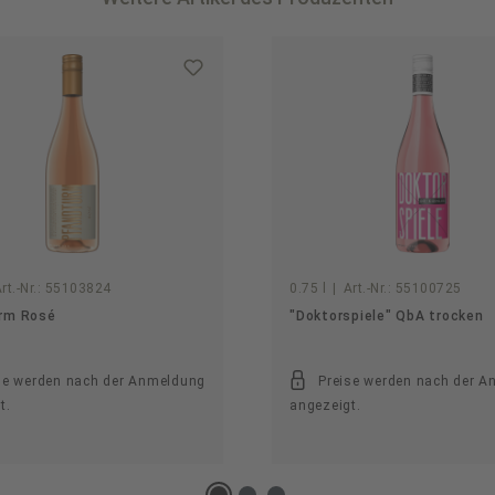
rt.-Nr.:
55103824
0.75 l
|
Art.-Nr.:
55100725
rm Rosé
"Doktorspiele" QbA trocken
se werden nach der Anmeldung
Preise werden nach der 
t.
angezeigt.