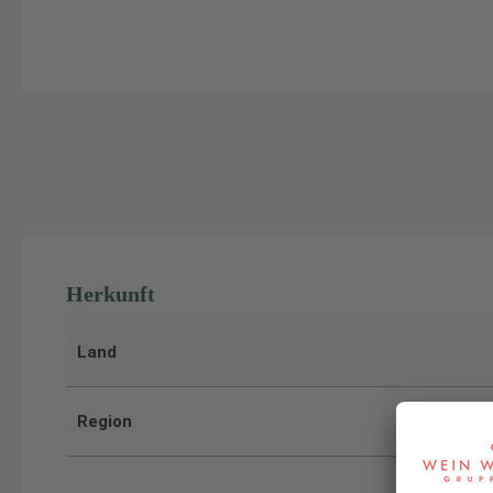
Herkunft
Land
Region