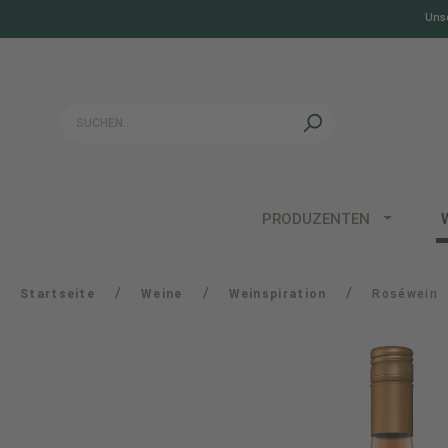
Unse
springen
Zur Hauptnavigation springen
PRODUZENTEN
/
/
/
Startseite
Weine
Weinspiration
Roséwein