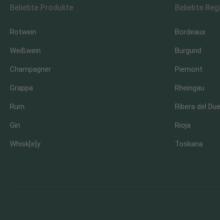
Beliebte Produkte
Beliebte Reg
Rotwein
Bordeaux
Weißwein
Burgund
Champagner
Piemont
Grappa
Rheingau
Rum
Ribera del Du
Gin
Rioja
Whisk[e]y
Toskana