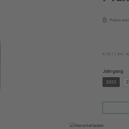
Preise wer
0.75 l
|
Art.-N
au
Jahrgang
2023
2