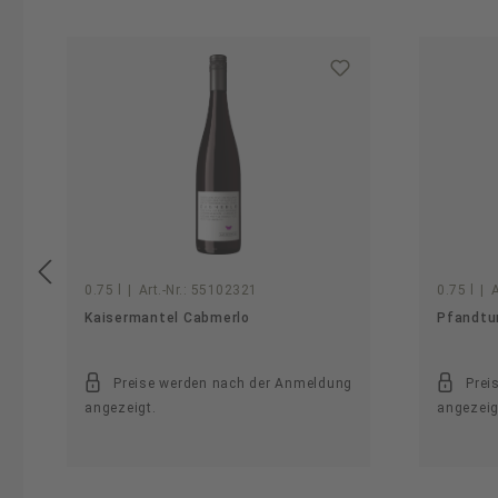
Produktgalerie überspringen
0.75 l
|
Art.-Nr.:
55102321
0.75 l
|
A
Kaisermantel Cabmerlo
Pfandtu
Preise werden nach der Anmeldung
Prei
angezeigt.
angezeig