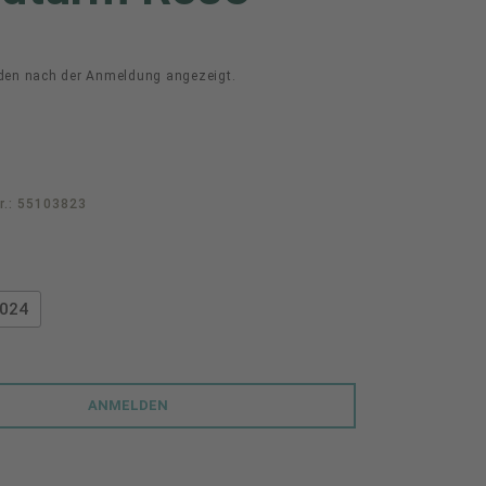
den nach der Anmeldung angezeigt.
r.:
55103823
swählen
024
ANMELDEN