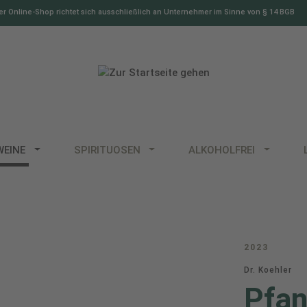
r Online-Shop richtet sich ausschließlich an Unternehmer im Sinne von § 14 BGB
WEINE
SPIRITUOSEN
ALKOHOLFREI
2023
Dr. Koehler
Pfan