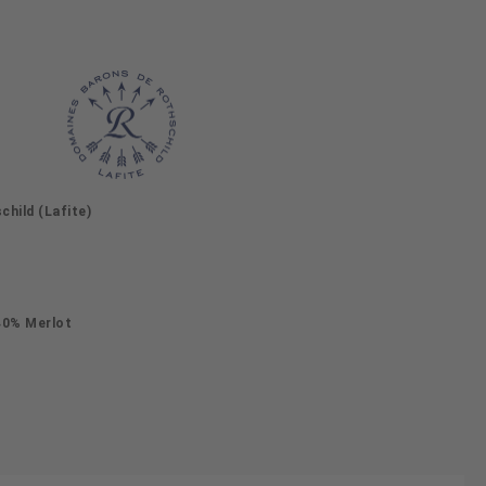
hild (Lafite)
40% Merlot