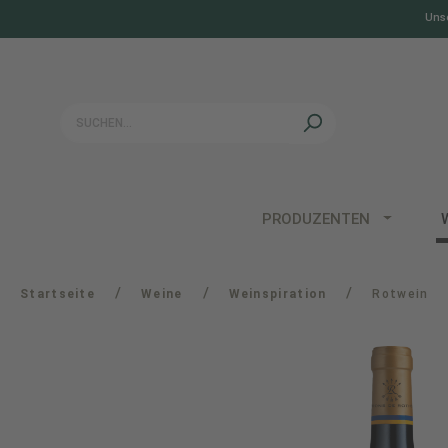
Unse
springen
Zur Hauptnavigation springen
PRODUZENTEN
/
/
/
Startseite
Weine
Weinspiration
Rotwein