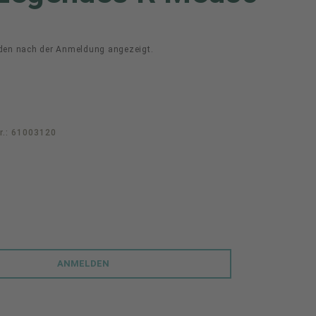
den nach der Anmeldung angezeigt.
r.:
61003120
swählen
PTION IST ZURZEIT NICHT VERFÜGBAR.)
ANMELDEN