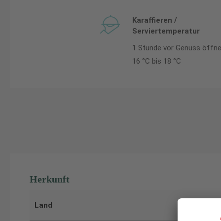
Karaffieren /
Serviertemperatur
1 Stunde vor Genuss öffn
16 °C bis 18 °C
Herkunft
Land