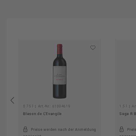
Produktgalerie überspringen
0.75 l
|
Art.-Nr.:
61004619
1.5 l
|
Ar
Blason de L'Evangile
Saga R 
Preise werden nach der Anmeldung
Prei