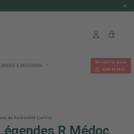
Wir sind für Sie da
LÄNDER & REGIONEN
0228 44 96-0
ns de Rothschild (Lafite)
Légendes R Médoc