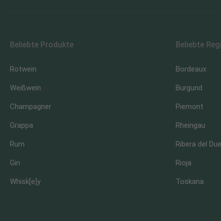
Beliebte Produkte
Beliebte Reg
Rotwein
Bordeaux
Weißwein
Burgund
Champagner
Piemont
Grappa
Rheingau
Rum
Ribera del Du
Gin
Rioja
Whisk[e]y
Toskana