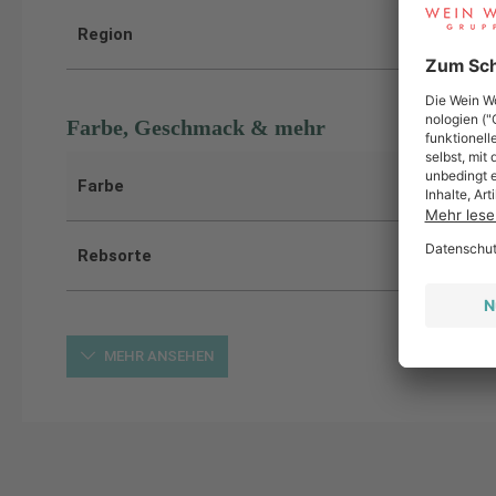
Region
Farbe, Geschmack & mehr
Farbe
Rebsorte
MEHR ANSEHEN