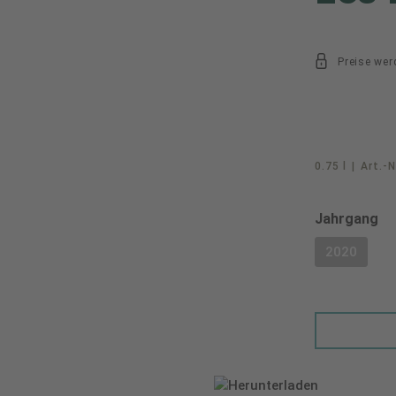
Preise wer
0.75 l
|
Art.-N
au
Jahrgang
2020
(DIESE O