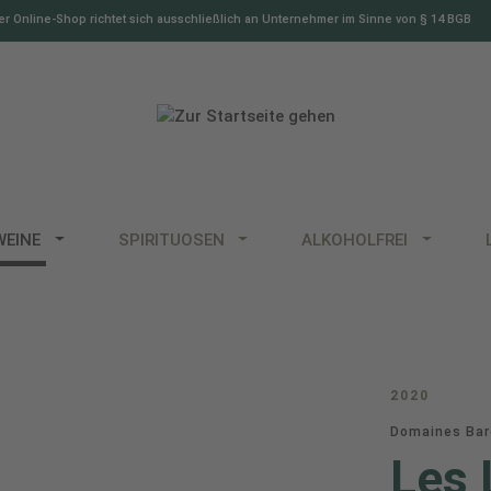
r Online-Shop richtet sich ausschließlich an Unternehmer im Sinne von § 14 BGB
WEINE
SPIRITUOSEN
ALKOHOLFREI
2020
Domaines Baro
Les 