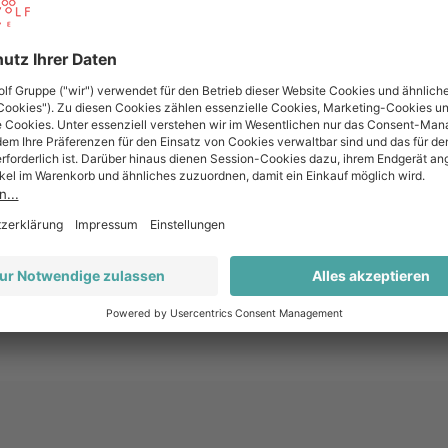
Bordeaux
Rot
60% Cabernet Sauvignon, 40% Merlot