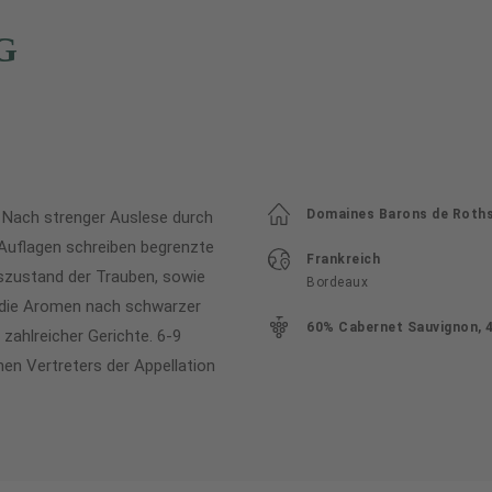
G
Domaines Barons de Rothsc
 Nach strenger Auslese durch
 Auflagen schreiben begrenzte
Frankreich
tszustand der Trauben, sowie
Bordeaux
nd die Aromen nach schwarzer
60% Cabernet Sauvignon, 
zahlreicher Gerichte. 6-9
en Vertreters der Appellation