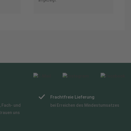
angezeigt.
Frachtfreie Lieferung
 Fach- und
bei Erreichen des Mindestumsatzes
trauen uns