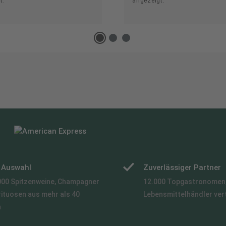
t.
angezeigt.
e Auswahl
Zuverlässiger Partner
000 Spitzenweine, Champagner
12.000 Topgastronomen,
rituosen aus mehr als 40
Lebensmittelhändler ver
n