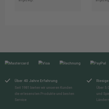
angezeigt.
angezeig
Über 40 Jahre Erfahrung
Riesig
Seit 1981 bieten wir unseren Kunden
Über 5.
die erlesensten Produkte und besten
und Spi
Service
Länder