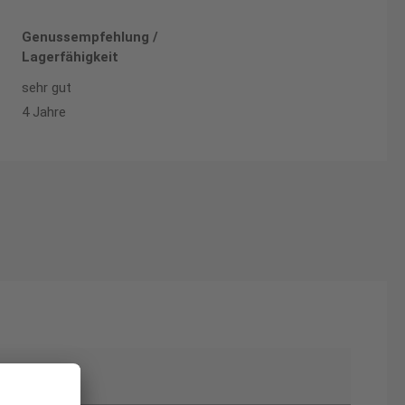
Genussempfehlung /
Lagerfähigkeit
sehr gut
4 Jahre