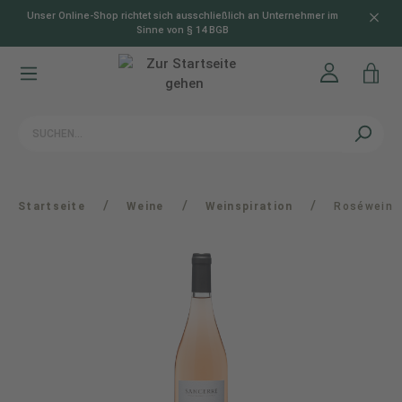
Unser Online-Shop richtet sich ausschließlich an Unternehmer im
alt springen
Sinne von § 14 BGB
/
/
/
Startseite
Weine
Weinspiration
Roséwein