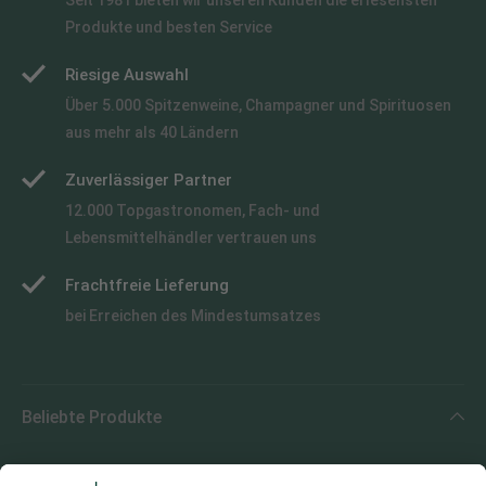
Seit 1981 bieten wir unseren Kunden die erlesensten
Produkte und besten Service
Riesige Auswahl
Über 5.000 Spitzenweine, Champagner und Spirituosen
aus mehr als 40 Ländern
Zuverlässiger Partner
12.000 Topgastronomen, Fach- und
Lebensmittelhändler vertrauen uns
Frachtfreie Lieferung
bei Erreichen des Mindestumsatzes
Beliebte Produkte