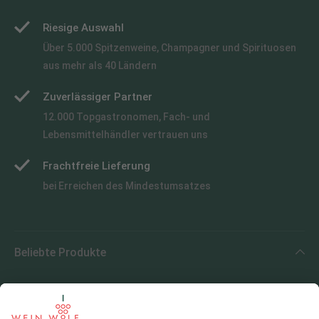
Riesige Auswahl
Über 5.000 Spitzenweine, Champagner und Spirituosen
aus mehr als 40 Ländern
Zuverlässiger Partner
12.000 Topgastronomen, Fach- und
Lebensmittelhändler vertrauen uns
Frachtfreie Lieferung
bei Erreichen des Mindestumsatzes
Beliebte Produkte
Beliebte Regionen