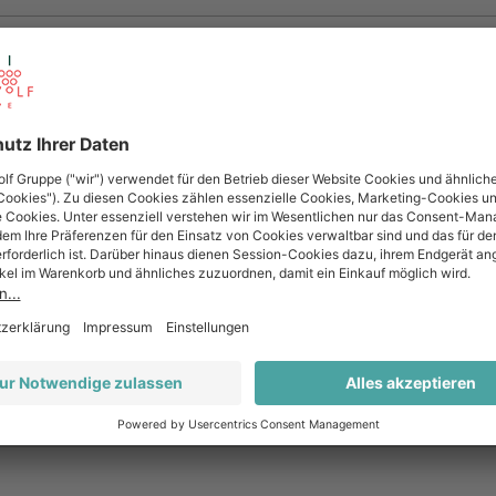
Provence
Rosé
trocken
40% Grenache, 35% Cinsault, 10% Syrah, 15% Tibou
Ja