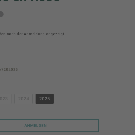
m
den nach der Anmeldung angezeigt.
67202025
swählen
023
2024
2025
PTION IST ZURZEIT NICHT VERFÜGBAR.)
(DIESE OPTION IST ZURZEIT NICHT VERFÜGBAR.)
(DIESE OPTION IST ZURZEIT NICHT VERFÜGBAR.)
ANMELDEN