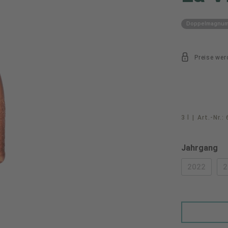
Doppelmagnu
Preise wer
3 l
|
Art.-Nr.:
au
Jahrgang
2022
2
(DIESE O