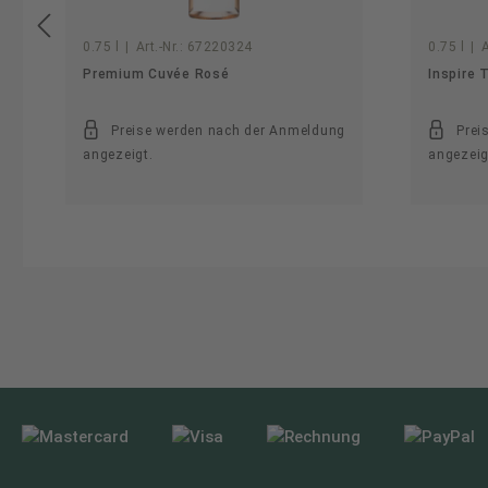
0.75 l
|
Art.-Nr.:
67220324
0.75 l
|
A
Premium Cuvée Rosé
Inspire 
Preise werden nach der Anmeldung
Prei
angezeigt.
angezeig