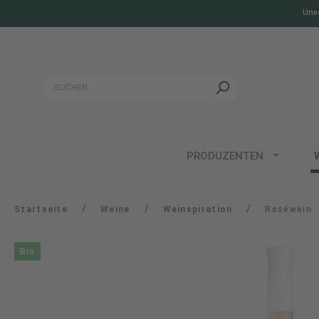
Unse
springen
Zur Hauptnavigation springen
PRODUZENTEN
/
/
/
Startseite
Weine
Weinspiration
Roséwein
Bio