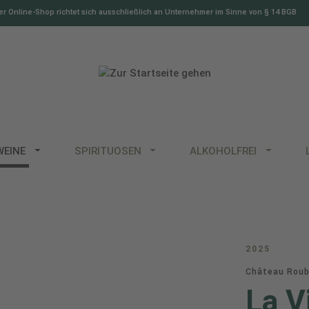
r Online-Shop richtet sich ausschließlich an Unternehmer im Sinne von § 14 BGB
WEINE
SPIRITUOSEN
ALKOHOLFREI
2025
Château Roub
La V