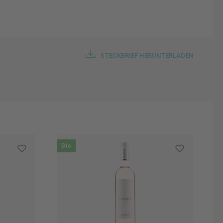
STECKBRIEF HERUNTERLADEN
Bio
B