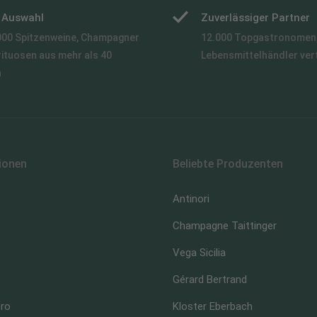
e Auswahl
Zuverlässiger Partner
000 Spitzenweine, Champagner
12.000 Topgastronomen,
rituosen aus mehr als 40
Lebensmittelhändler ver
n
ionen
Beliebte Produzenten
Antinori
Champagne Taittinger
Vega Sicilia
Gérard Bertrand
ero
Kloster Eberbach