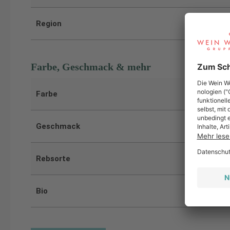
Region
Farbe, Geschmack & mehr
Farbe
Geschmack
Rebsorte
Bio