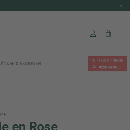
Wir sind für Sie da
LÄNDER & REGIONEN
0228 44 96-0
ine
ie en Rose