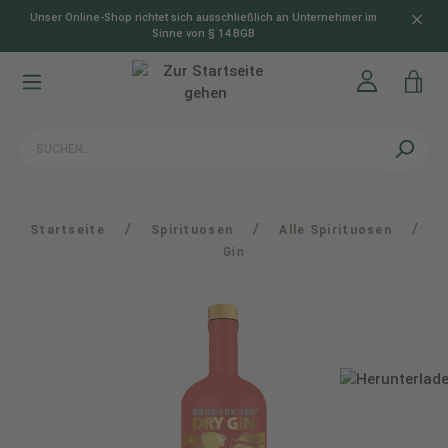
Unser Online-Shop richtet sich ausschließlich an Unternehmer im
alt springen
Sinne von § 14 BGB
/
/
/
Startseite
Spirituosen
Alle Spirituosen
Gin