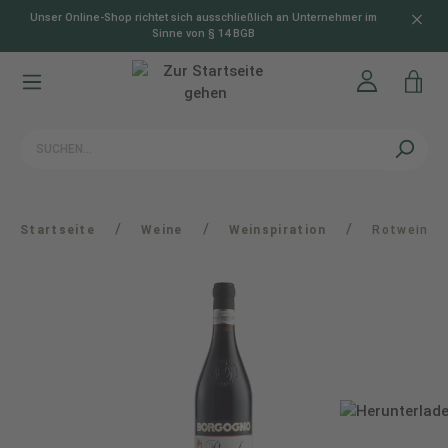
Unser Online-Shop richtet sich ausschließlich an Unternehmer im
alt springen
Sinne von § 14 BGB
/
/
/
Startseite
Weine
Weinspiration
Rotwein