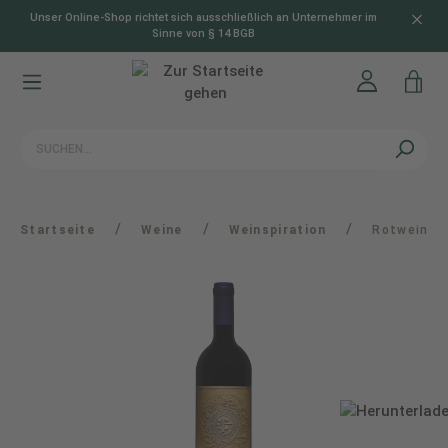
Unser Online-Shop richtet sich ausschließlich an Unternehmer im
alt springen
Sinne von § 14 BGB
/
/
/
Startseite
Weine
Weinspiration
Rotwein