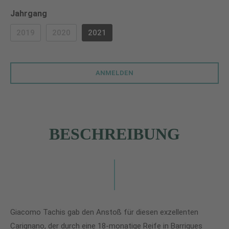
auswählen
Jahrgang
2019
2020
2021
(DIESE OPTION IST ZURZEIT NICHT VERFÜGBAR.)
(DIESE OPTION IST ZURZEIT NICHT VERFÜGBAR.)
ANMELDEN
BESCHREIBUNG
Giacomo Tachis gab den Anstoß für diesen exzellenten
Carignano, der durch eine 18-monatige Reife in Barriques